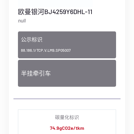
欧曼银河BJ4259Y6DHL-11
null
公示标识
88.186.1/TCP.V.LM9.SP05007
半挂牵引车
碳量化标识
74.9gCO2e/tkm